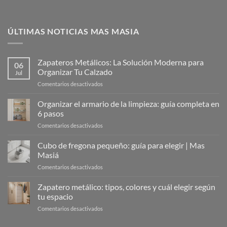
ÚLTIMAS NOTICIAS MAS MASIA
Zapateros Metálicos: La Solución Moderna para
06
Organizar Tu Calzado
Jul
en
Comentarios desactivados
Zapateros
Metálicos:
Organizar el armario de la limpieza: guía completa en
La
6 pasos
Solución
en
Comentarios desactivados
Moderna
Organizar
para
el
Cubo de fregona pequeño: guía para elegir | Mas
Organizar
armario
Tu
Masiá
de
Calzado
en
Comentarios desactivados
la
Cubo
limpieza:
de
Zapatero metálico: tipos, colores y cuál elegir según
guía
fregona
completa
tu espacio
pequeño:
en
en
Comentarios desactivados
guía
6
Zapatero
para
pasos
metálico:
elegir