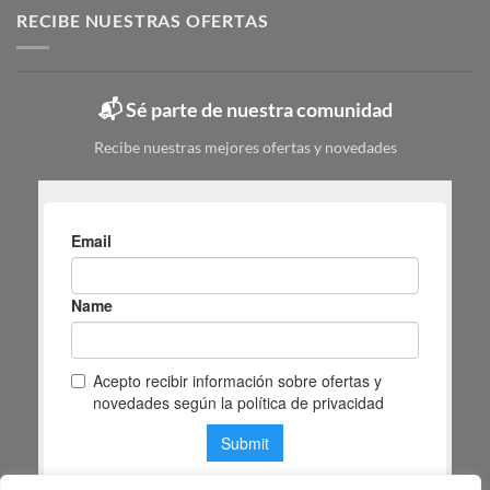
tipos,
RECIBE NUESTRAS OFERTAS
|
colores
Mas
y
Masiá
cuál
elegir
📬 Sé parte de nuestra comunidad
según
tu
Recibe nuestras mejores ofertas y novedades
espacio