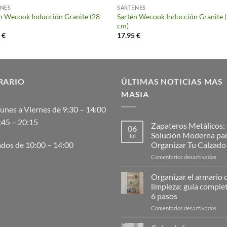
ENES
SARTENES
n Wecook Inducción Granite (28
Sartén Wecook Inducción Granite 
cm)
5
€
17.95
€
RARIO
ÚLTIMAS NOTICIAS MAS
MASIA
unes a Viernes de 9:30 – 14:00
:45 – 20:15
Zapateros Metálicos:
06
Solución Moderna pa
Jul
Organizar Tu Calzado
dos de 10:00 – 14:00
en
Comentarios desactivados
Zap
Metá
Organizar el armario d
La
limpieza: guía comple
Solu
6 pasos
Mod
en
Comentarios desactivados
para
Orga
Orga
el
Tu