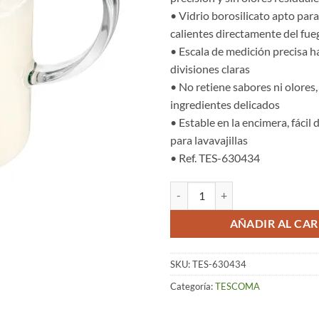
• Vidrio borosilicato apto para
calientes directamente del fue
• Escala de medición precisa ha
divisiones claras
• No retiene sabores ni olores,
ingredientes delicados
• Estable en la encimera, fácil 
para lavavajillas
• Ref. TES-630434
Jarra Medidora de Vidrio (1 Lts) –
AÑADIR AL CAR
SKU:
TES-630434
Categoría:
TESCOMA