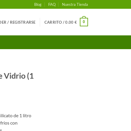
Blog
FAQ
Nuestra Tienda
0
ER / REGISTRARSE
CARRITO /
0.00
€
 Vidrio (1
licato de 1 litro
 fríos con
s.