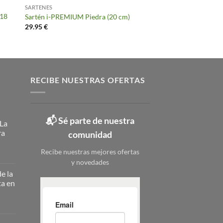
SARTENES
(18
Sartén i-PREMIUM Piedra (20 cm)
29.95
€
RECIBE NUESTRAS OFERTAS
📬 Sé parte de nuestra
 La
ra
comunidad
Recibe nuestras mejores ofertas
y novedades
ateros
licos:
e la
ta en
ción
erna
nizar
nizar