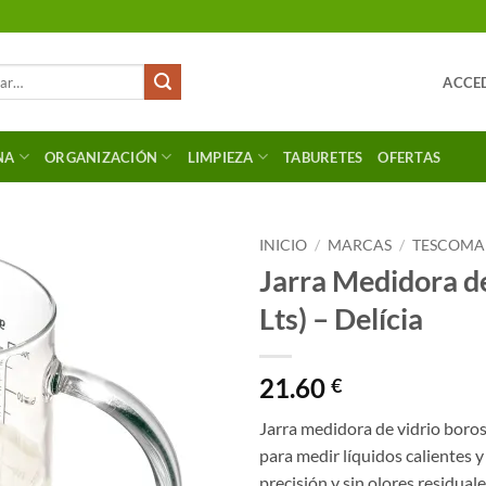
ACCED
NA
ORGANIZACIÓN
LIMPIEZA
TABURETES
OFERTAS
INICIO
/
MARCAS
/
TESCOMA
Jarra Medidora de
Lts) – Delícia
21.60
€
Jarra medidora de vidrio borosi
para medir líquidos calientes y
precisión y sin olores residuale