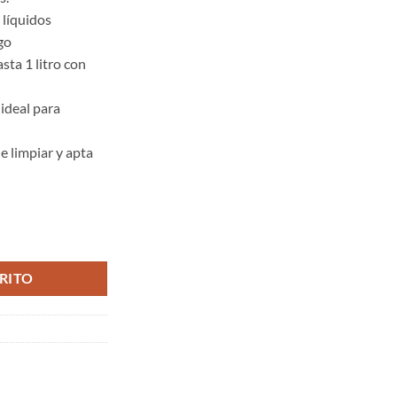
 líquidos
go
sta 1 litro con
 ideal para
de limpiar y apta
 Delícia cantidad
RITO