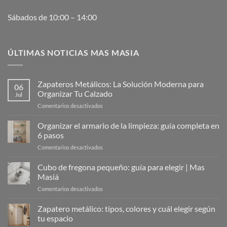
Sábados de 10:00 – 14:00
ÚLTIMAS NOTICIAS MAS MASIA
Zapateros Metálicos: La Solución Moderna para
06
Organizar Tu Calzado
Jul
en
Comentarios desactivados
Zapateros
Metálicos:
Organizar el armario de la limpieza: guía completa en
La
6 pasos
Solución
en
Comentarios desactivados
Moderna
Organizar
para
el
Cubo de fregona pequeño: guía para elegir | Mas
Organizar
armario
Tu
Masiá
de
Calzado
en
Comentarios desactivados
la
Cubo
limpieza:
de
Zapatero metálico: tipos, colores y cuál elegir según
guía
fregona
completa
tu espacio
pequeño:
en