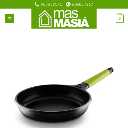
Saltar
963859171
606857267
al
contenido
0