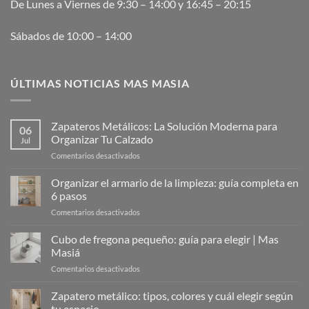
De Lunes a Viernes de 9:30 – 14:00 y 16:45 – 20:15
Sábados de 10:00 – 14:00
ÚLTIMAS NOTICIAS MAS MASIA
Zapateros Metálicos: La Solución Moderna para
06
Organizar Tu Calzado
Jul
en
Comentarios desactivados
Zapateros
Metálicos:
Organizar el armario de la limpieza: guía completa en
La
6 pasos
Solución
en
Comentarios desactivados
Moderna
Organizar
para
el
Cubo de fregona pequeño: guía para elegir | Mas
Organizar
armario
Tu
Masiá
de
Calzado
en
Comentarios desactivados
la
Cubo
limpieza:
de
Zapatero metálico: tipos, colores y cuál elegir según
guía
fregona
completa
tu espacio