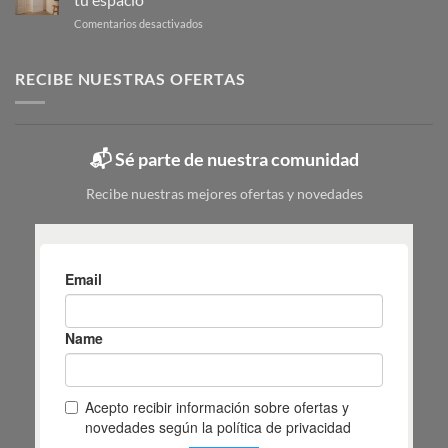
pequeño:
en
en
Comentarios desactivados
guía
6
Zapatero
para
pasos
metálico:
elegir
tipos,
RECIBE NUESTRAS OFERTAS
|
colores
Mas
y
Masiá
cuál
elegir
📬 Sé parte de nuestra comunidad
según
tu
Recibe nuestras mejores ofertas y novedades
espacio