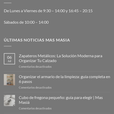
De Lunes a Viernes de 9:30 – 14:00 y 16:45 – 20:15
Sábados de 10:00 – 14:00
ÚLTIMAS NOTICIAS MAS MASIA
Zapateros Metálicos: La Solución Moderna para
06
Organizar Tu Calzado
Jul
en
Comentarios desactivados
Zapateros
Metálicos:
Organizar el armario de la limpieza: guía completa en
La
6 pasos
Solución
en
Comentarios desactivados
Moderna
Organizar
para
el
Cubo de fregona pequeño: guía para elegir | Mas
Organizar
armario
Tu
Masiá
de
Calzado
en
Comentarios desactivados
la
Cubo
limpieza: