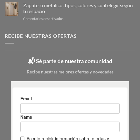
de
Zapatero metálico: tipos, colores y cuál elegir según
guía
fregona
completa
tu espacio
pequeño:
en
en
Comentarios desactivados
guía
6
Zapatero
para
pasos
metálico:
elegir
tipos,
RECIBE NUESTRAS OFERTAS
|
colores
Mas
y
Masiá
cuál
elegir
📬 Sé parte de nuestra comunidad
según
tu
Recibe nuestras mejores ofertas y novedades
espacio