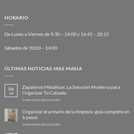
HORARIO
De Lunes a Viernes de 9:30 – 14:00 y 16:45 – 20:15
Sábados de 10:00 – 14:00
ÚLTIMAS NOTICIAS MAS MASIA
Zapateros Metálicos: La Solución Moderna para
06
Organizar Tu Calzado
Jul
en
Comentarios desactivados
Zapateros
Metálicos:
Organizar el armario de la limpieza: guía completa en
La
6 pasos
Solución
en
Comentarios desactivados
Moderna
Organizar
para