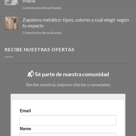
Masiá
de
Calzado
en
Comentarios desactivados
la
Cubo
limpieza:
de
Zapatero metálico: tipos, colores y cuál elegir según
guía
fregona
completa
tu espacio
pequeño:
en
en
Comentarios desactivados
guía
6
Zapatero
para
pasos
metálico:
elegir
tipos,
RECIBE NUESTRAS OFERTAS
|
colores
Mas
y
Masiá
cuál
elegir
📬 Sé parte de nuestra comunidad
según
tu
Recibe nuestras mejores ofertas y novedades
espacio