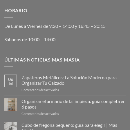
HORARIO
De Lunes a Viernes de 9:30 – 14:00 y 16:45 – 20:15
Sábados de 10:00 – 14:00
ÚLTIMAS NOTICIAS MAS MASIA
Zapateros Metálicos: La Solución Moderna para
06
Organizar Tu Calzado
Jul
en
Comentarios desactivados
Zapateros
Metálicos:
Organizar el armario de la limpieza: guía completa en
La
6 pasos
Solución
en
Comentarios desactivados
Moderna
Organizar
para
el
Cubo de fregona pequeño: guía para elegir | Mas
Organizar
armario
Tu