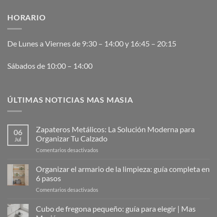
HORARIO
De Lunes a Viernes de 9:30 – 14:00 y 16:45 – 20:15
Sábados de 10:00 – 14:00
ÚLTIMAS NOTICIAS MAS MASIA
Zapateros Metálicos: La Solución Moderna para
06
Organizar Tu Calzado
Jul
en
Comentarios desactivados
Zapateros
Metálicos:
Organizar el armario de la limpieza: guía completa en
La
6 pasos
Solución
en
Comentarios desactivados
Moderna
Organizar
para
el
Cubo de fregona pequeño: guía para elegir | Mas
Organizar
armario
Tu