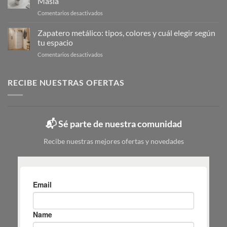
Masiá
de
Calzado
en
Comentarios desactivados
la
Cubo
limpieza:
de
Zapatero metálico: tipos, colores y cuál elegir según
guía
fregona
completa
tu espacio
pequeño:
en
en
Comentarios desactivados
guía
6
Zapatero
para
pasos
metálico:
elegir
tipos,
RECIBE NUESTRAS OFERTAS
|
colores
Mas
y
Masiá
cuál
elegir
📬 Sé parte de nuestra comunidad
según
tu
Recibe nuestras mejores ofertas y novedades
espacio