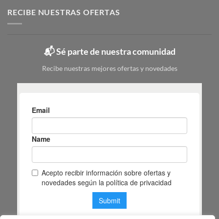
metálico:
elegir
tipos,
RECIBE NUESTRAS OFERTAS
|
colores
Mas
y
Masiá
cuál
elegir
📬 Sé parte de nuestra comunidad
según
tu
Recibe nuestras mejores ofertas y novedades
espacio