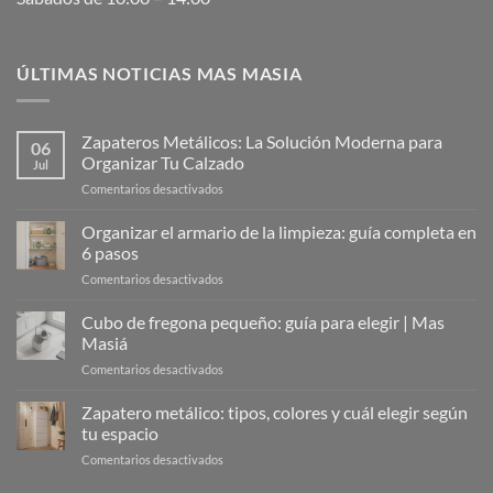
ÚLTIMAS NOTICIAS MAS MASIA
Zapateros Metálicos: La Solución Moderna para
06
Organizar Tu Calzado
Jul
en
Comentarios desactivados
Zapateros
Metálicos:
Organizar el armario de la limpieza: guía completa en
La
6 pasos
Solución
en
Comentarios desactivados
Moderna
Organizar
para
el
Cubo de fregona pequeño: guía para elegir | Mas
Organizar
armario
Tu
Masiá
de
Calzado
en
Comentarios desactivados
la
Cubo
limpieza:
de
Zapatero metálico: tipos, colores y cuál elegir según
guía
fregona
completa
tu espacio
pequeño:
en
en
Comentarios desactivados
guía
6
Zapatero
para
pasos