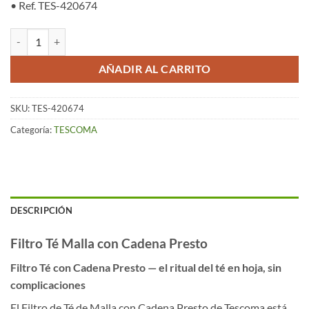
• Ref. TES-420674
Filtro Té, Malla con Cadena – Presto cantidad
AÑADIR AL CARRITO
SKU:
TES-420674
Categoría:
TESCOMA
DESCRIPCIÓN
Filtro Té Malla con Cadena Presto
Filtro Té con Cadena Presto — el ritual del té en hoja, sin
complicaciones
El Filtro de Té de Malla con Cadena Presto de Tescoma está