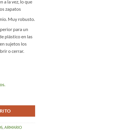
n a la vez, lo que
los zapatos
inio. Muy robusto.
uperior para un
de plástico en las
en sujetos los
rir o cerrar.
os.
te de 3 puertas cantidad
RITO
OS
,
ARMARIO