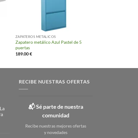
ZAPATEROS METALICOS
Zapatero metálico Azul Pastel de 5
puertas
189.00
€
RECIBE NUESTRAS OFERTAS
📬 Sé parte de nuestra
 La
ra
comunidad
Recibe nuestras mejores ofertas
y novedades
ateros
licos: