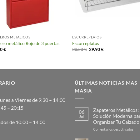
EROS METALICOS
ESCURREPLATOS
ero metálico Rojo de 3 puertas
Escurreplatos
El
El
00
€
33.50
€
29.90
€
precio
precio
original
actual
era:
es:
33.50 €.
29.90 €.
RARIO
ÚLTIMAS NOTICIAS MAS
MASIA
unes a Viernes de 9:30 – 14:00
:45 – 20:15
Zapateros Metálicos:
06
Solución Moderna pa
Jul
Organizar Tu Calzado
dos de 10:00 – 14:00
en
Comentarios desactivados
Zap
Metá