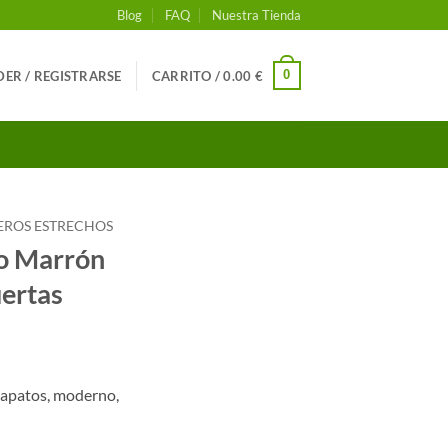
Blog
FAQ
Nuestra Tienda
0
ER / REGISTRARSE
CARRITO /
0.00
€
EROS ESTRECHOS
co Marrón
uertas
zapatos, moderno,