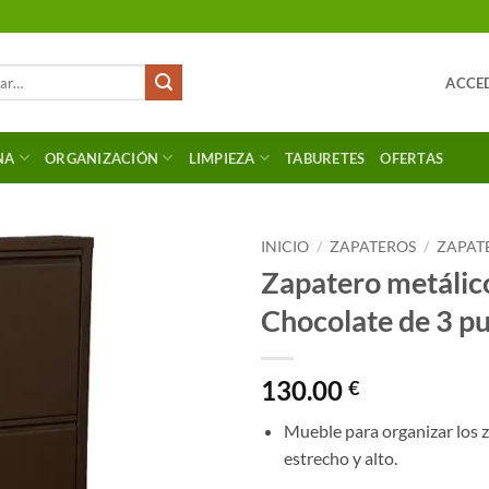
ACCED
NA
ORGANIZACIÓN
LIMPIEZA
TABURETES
OFERTAS
INICIO
/
ZAPATEROS
/
ZAPAT
Zapatero metáli
Chocolate de 3 p
130.00
€
Mueble para organizar los 
estrecho y alto.