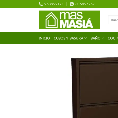
Saltar
963859171
606857267
al
contenido
Buscar
por:
INICIO
CUBOS Y BASURA
BAÑO
COCI