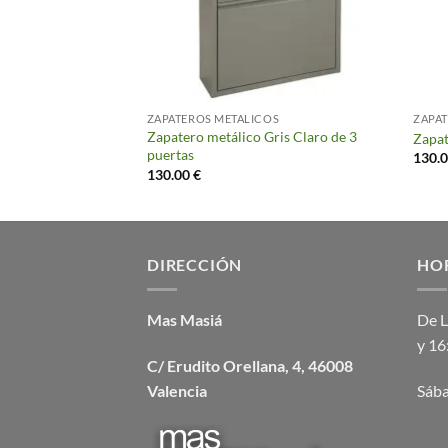
OS
ZAPATEROS METALICOS
ZAPAT
Verde Pastel de 5
Zapatero metálico Gris Claro de 3
Zapat
puertas
130.
130.00
€
DIRECCIÓN
HO
Mas Masiá
De L
y 16
C/ Erudito Orellana, 4, 46008
Valencia
Sába