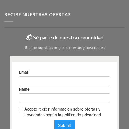
Zapatero
para
pasos
metálico:
elegir
tipos,
RECIBE NUESTRAS OFERTAS
|
colores
Mas
y
Masiá
cuál
elegir
📬 Sé parte de nuestra comunidad
según
tu
Recibe nuestras mejores ofertas y novedades
espacio