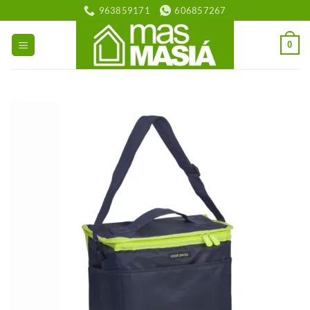
Saltar
963859171
606857267
al
contenido
0