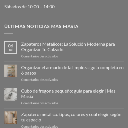
Sábados de 10:00 – 14:00
ÚLTIMAS NOTICIAS MAS MASIA
Zapateros Metálicos: La Solución Moderna para
06
Organizar Tu Calzado
Jul
en
Comentarios desactivados
Zapateros
Metálicos:
Organizar el armario de la limpieza: guía completa en
La
6 pasos
Solución
en
Comentarios desactivados
Moderna
Organizar
para
el
Cubo de fregona pequeño: guía para elegir | Mas
Organizar
armario
Tu
Masiá
de
Calzado
en
Comentarios desactivados
la
Cubo
limpieza:
de
Zapatero metálico: tipos, colores y cuál elegir según
guía
fregona
completa
tu espacio
pequeño:
en
en
Comentarios desactivados
guía
6