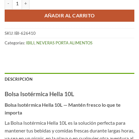
Bolsa Isotérmica Hella (10 Lts) cantidad
AÑADIR AL CARRITO
SKU:
IBI-626410
Categorías:
IBILI
,
NEVERAS PORTA ALIMENTOS
DESCRIPCIÓN
Bolsa Isotérmica Hella 10L
Bolsa Isotérmica Hella 10L — Mantén fresco lo que te
importa
La Bolsa Isotérmica Hella 10L es la solución perfecta para
mantener tus bebidas y comidas frescas durante largas horas,
ya sea en un picnic, en la playa o en cualquier otra aventura al