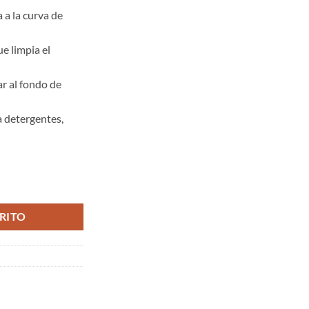
 a la curva de
e limpia el
ar al fondo de
 a detergentes,
Clean Kit cantidad
RITO