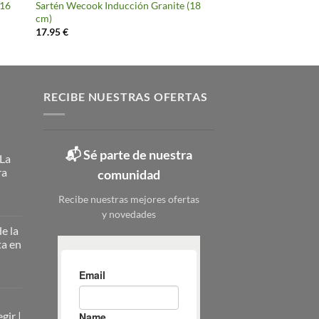
(16
Sartén Wecook Inducción Granite (18
cm)
17.95
€
RECIBE NUESTRAS OFERTAS
📬 Sé parte de nuestra
 La
ra
comunidad
Recibe nuestras mejores ofertas
y novedades
ateros
licos:
e la
ta en
ción
erna
nizar
nizar
rio
zado
gir |