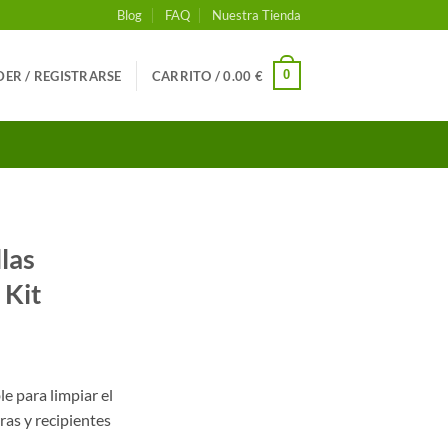
Blog
FAQ
Nuestra Tienda
0
ER / REGISTRARSE
CARRITO /
0.00
€
llas
 Kit
le para limpiar el
rras y recipientes