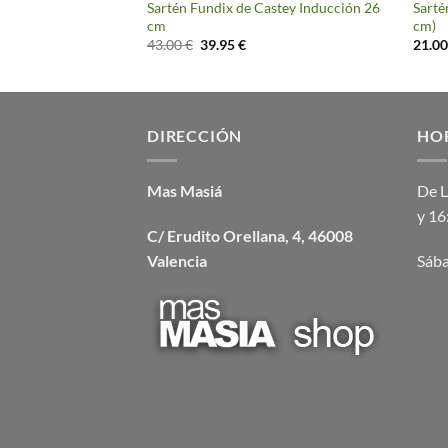
astey Inducción 20
Sartén Fundix de Castey Inducción 26
Sarté
cm
cm)
El
El
43.00
€
39.95
€
21.0
cio
precio
precio
ual
original
actual
era:
es:
99 €.
43.00 €.
39.95 €.
DIRECCIÓN
HO
Mas Masiá
De L
y 16
C/ Erudito Orellana, 4, 46008
Valencia
Sába