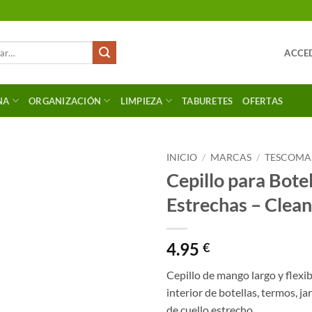
ACCED
NA
ORGANIZACIÓN
LIMPIEZA
TABURETES
OFERTAS
INICIO
/
MARCAS
/
TESCOMA
Cepillo para Bote
Estrechas – Clean
4.95
€
Cepillo de mango largo y flexib
interior de botellas, termos, ja
de cuello estrecho.