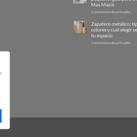
de
Mas Masiá
la
en
Comentarios desactivados
limp
Cub
guía
de
com
Zapatero metálico: ti
freg
en
colores y cuál elegir 
peq
6
tu espacio
guía
pas
en
Comentarios desactivados
para
Zap
eleg
metá
|
tipos
Mas
colo
Mas
y
,
cuál
eleg
seg
tu
espa