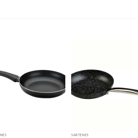
S
ENES
SARTENES