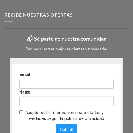
Zapatero
para
pasos
metálico:
elegir
tipos,
RECIBE NUESTRAS OFERTAS
|
colores
Mas
y
Masiá
cuál
elegir
📬 Sé parte de nuestra comunidad
según
tu
Recibe nuestras mejores ofertas y novedades
espacio