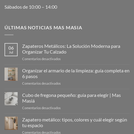
Sábados de 10:00 – 14:00
ÚLTIMAS NOTICIAS MAS MASIA
Zapateros Metálicos: La Solución Moderna para
06
Organizar Tu Calzado
Jul
en
Comentarios desactivados
Zapateros
Metálicos:
Organizar el armario de la limpieza: guía completa en
La
6 pasos
Solución
en
Comentarios desactivados
Moderna
Organizar
para
el
Cubo de fregona pequeño: guía para elegir | Mas
Organizar
armario
Tu
Masiá
de
Calzado
en
Comentarios desactivados
la
Cubo
limpieza:
de
Zapatero metálico: tipos, colores y cuál elegir según
guía
fregona
completa
tu espacio
pequeño:
en
en
Comentarios desactivados
guía
6