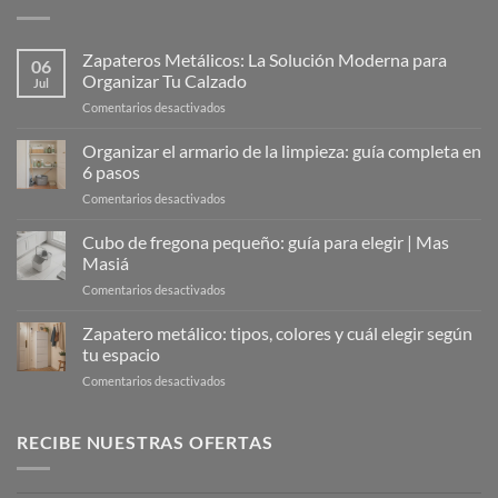
Zapateros Metálicos: La Solución Moderna para
06
Organizar Tu Calzado
Jul
en
Comentarios desactivados
Zapateros
Metálicos:
Organizar el armario de la limpieza: guía completa en
La
6 pasos
Solución
en
Comentarios desactivados
Moderna
Organizar
para
el
Cubo de fregona pequeño: guía para elegir | Mas
Organizar
armario
Tu
Masiá
de
Calzado
en
Comentarios desactivados
la
Cubo
limpieza:
de
Zapatero metálico: tipos, colores y cuál elegir según
guía
fregona
completa
tu espacio
pequeño:
en
en
Comentarios desactivados
guía
6
Zapatero
para
pasos
metálico:
elegir
tipos,
RECIBE NUESTRAS OFERTAS
|
colores
Mas
y
Masiá
cuál