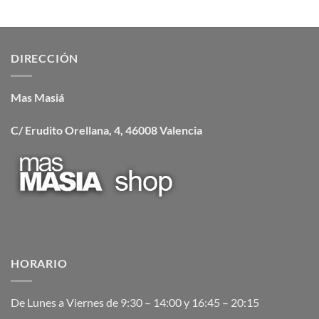
precio
precio
original
actual
era:
es:
43.00 €.
39.95 €.
DIRECCIÓN
Mas Masiá
C/ Erudito Orellana, 4, 46008 Valencia
HORARIO
De Lunes a Viernes de 9:30 – 14:00 y 16:45 – 20:15