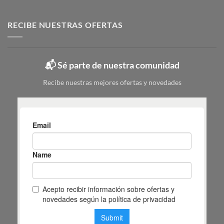
Zapatero
para
pasos
metálico:
elegir
tipos,
RECIBE NUESTRAS OFERTAS
|
colores
Mas
y
Masiá
cuál
elegir
📬 Sé parte de nuestra comunidad
según
tu
Recibe nuestras mejores ofertas y novedades
espacio