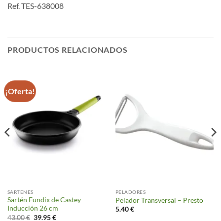
Ref. TES-638008
PRODUCTOS RELACIONADOS
¡Oferta!
SARTENES
PELADORES
Sartén Fundix de Castey
Pelador Transversal – Presto
Inducción 26 cm
5.40
€
El
El
43.00
€
39.95
€