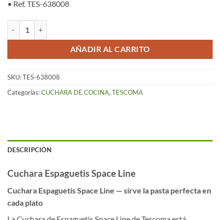
• Ref. TES-638008
Cuchara Espaguetis – Space Line cantidad
AÑADIR AL CARRITO
SKU:
TES-638008
Categorías:
CUCHARA DE COCINA
,
TESCOMA
DESCRIPCIÓN
Cuchara Espaguetis Space Line
Cuchara Espaguetis Space Line — sirve la pasta perfecta en
cada plato
La Cuchara de Espaguetis Space Line de Tescoma está