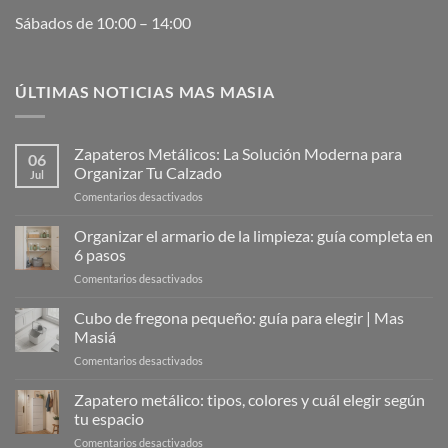
Sábados de 10:00 – 14:00
ÚLTIMAS NOTICIAS MAS MASIA
Zapateros Metálicos: La Solución Moderna para
06
Organizar Tu Calzado
Jul
en
Comentarios desactivados
Zapateros
Metálicos:
Organizar el armario de la limpieza: guía completa en
La
6 pasos
Solución
en
Comentarios desactivados
Moderna
Organizar
para
el
Cubo de fregona pequeño: guía para elegir | Mas
Organizar
armario
Tu
Masiá
de
Calzado
en
Comentarios desactivados
la
Cubo
limpieza:
de
Zapatero metálico: tipos, colores y cuál elegir según
guía
fregona
completa
tu espacio
pequeño:
en
en
Comentarios desactivados
guía
6