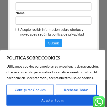
POLÍTICA SOBRE COOKIES
Utilizamos cookies para mejorar su experiencia de navegación,
POLÍTICA DE PRIVACIDAD DE MAS MASIA
ofrecer contenido personalizado y analizar nuestro tráfico. Al
hacer clic en "Aceptar todo", acepta nuestro uso de cookies.
Visa
PayPal
Stripe
MasterCard
Cash
Configurar Cookies
Rechazar Todas
On
BLOG
FAQ
NUESTRA TIENDA
Delivery
Aceptar Todas
Copyright 2026 ©
Mas Masiá