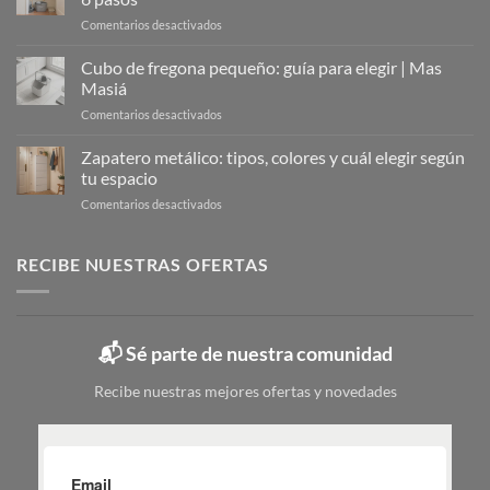
Solución
en
Comentarios desactivados
Moderna
Organizar
para
el
Cubo de fregona pequeño: guía para elegir | Mas
Organizar
armario
Tu
Masiá
de
Calzado
en
Comentarios desactivados
la
Cubo
limpieza:
de
Zapatero metálico: tipos, colores y cuál elegir según
guía
fregona
completa
tu espacio
pequeño:
en
en
Comentarios desactivados
guía
6
Zapatero
para
pasos
metálico:
elegir
tipos,
RECIBE NUESTRAS OFERTAS
|
colores
Mas
y
Masiá
cuál
elegir
📬 Sé parte de nuestra comunidad
según
tu
Recibe nuestras mejores ofertas y novedades
espacio