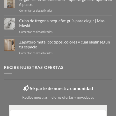
La
6 pasos
Solución
en
Comentarios desactivados
Moderna
Organizar
para
el
Cubo de fregona pequeño: guía para elegir | Mas
Organizar
armario
Tu
Masiá
de
Calzado
en
Comentarios desactivados
la
Cubo
limpieza:
de
Zapatero metálico: tipos, colores y cuál elegir según
guía
fregona
completa
tu espacio
pequeño:
en
en
Comentarios desactivados
guía
6
Zapatero
para
pasos
metálico:
elegir
tipos,
RECIBE NUESTRAS OFERTAS
|
colores
Mas
y
Masiá
cuál
elegir
📬 Sé parte de nuestra comunidad
según
tu
Recibe nuestras mejores ofertas y novedades
espacio