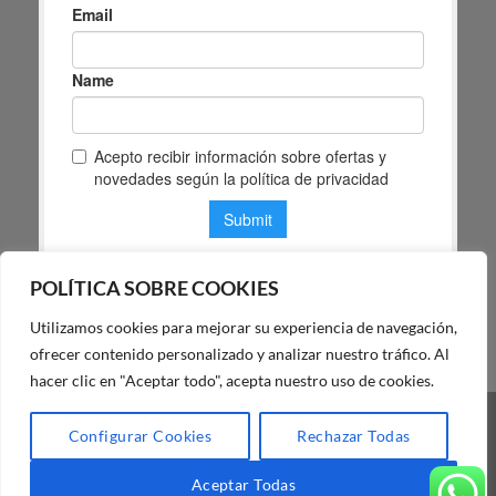
POLÍTICA SOBRE COOKIES
Utilizamos cookies para mejorar su experiencia de navegación,
POLÍTICA DE PRIVACIDAD DE MAS MASIA
ofrecer contenido personalizado y analizar nuestro tráfico. Al
hacer clic en "Aceptar todo", acepta nuestro uso de cookies.
Visa
PayPal
Stripe
MasterCard
Cash
Configurar Cookies
Rechazar Todas
On
BLOG
FAQ
NUESTRA TIENDA
Delivery
Aceptar Todas