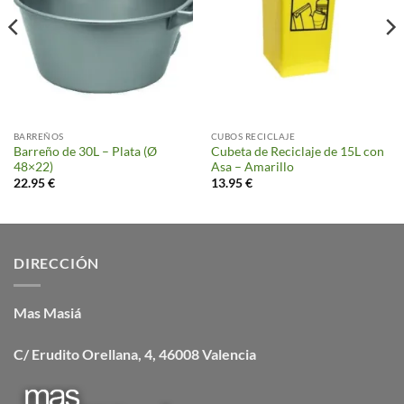
BARREÑOS
CUBOS RECICLAJE
Barreño de 30L – Plata (Ø
Cubeta de Reciclaje de 15L con
48×22)
Asa – Amarillo
22.95
€
13.95
€
DIRECCIÓN
Mas Masiá
C/ Erudito Orellana, 4, 46008 Valencia