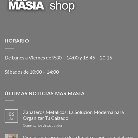
HORARIO
De Lunes a Viernes de 9:30 – 14:00 y 16:45 – 20:15
Sábados de 10:00 – 14:00
ÚLTIMAS NOTICIAS MAS MASIA
Zapateros Metálicos: La Solución Moderna para
06
Organizar Tu Calzado
Jul
en
Comentarios desactivados
Zapateros
Metálicos:
Organizar el armario de la limpieza: guía completa en