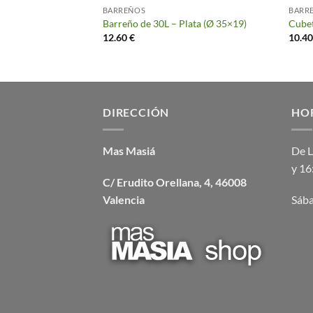
BARREÑOS
BARR
 Alta 15L – Plata
Barreño de 30L – Plata (Ø 35×19)
Cubet
12.60
€
10.4
DIRECCIÓN
HO
Mas Masiá
De L
y 16
C/ Erudito Orellana, 4, 46008
Valencia
Sába