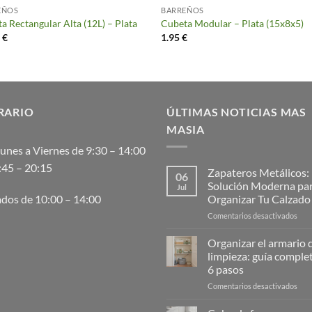
EÑOS
BARREÑOS
a Rectangular Alta (12L) – Plata
Cubeta Modular – Plata (15x8x5)
0
€
1.95
€
RARIO
ÚLTIMAS NOTICIAS MAS
MASIA
unes a Viernes de 9:30 – 14:00
:45 – 20:15
Zapateros Metálicos:
06
Solución Moderna pa
Jul
Organizar Tu Calzado
dos de 10:00 – 14:00
en
Comentarios desactivados
Zap
Metá
Organizar el armario d
La
limpieza: guía comple
Solu
6 pasos
Mod
en
Comentarios desactivados
para
Orga
Orga
el
Tu