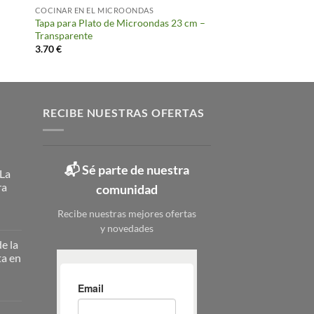
COCINAR EN EL MICROONDAS
Tapa para Plato de Microondas 23 cm –
Transparente
3.70
€
RECIBE NUESTRAS OFERTAS
📬 Sé parte de nuestra
 La
ra
comunidad
Recibe nuestras mejores ofertas
y novedades
ateros
licos:
e la
ta en
ción
erna
nizar
nizar