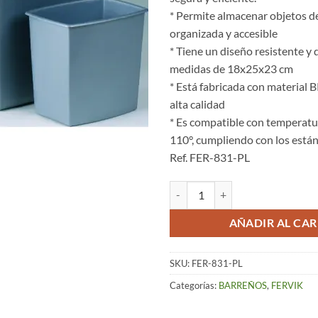
* Permite almacenar objetos 
organizada y accesible
* Tiene un diseño resistente y
medidas de 18x25x23 cm
* Está fabricada con material
alta calidad
* Es compatible con temperatu
110°, cumpliendo con los est
Ref. FER-831-PL
Cubeta Rectangular Alta (8L) – Pl
AÑADIR AL CAR
SKU:
FER-831-PL
Categorías:
BARREÑOS
,
FERVIK