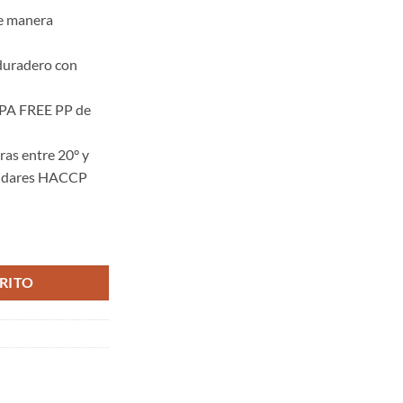
de manera
 duradero con
 BPA FREE PP de
ras entre 20° y
ándares HACCP
ata cantidad
RITO