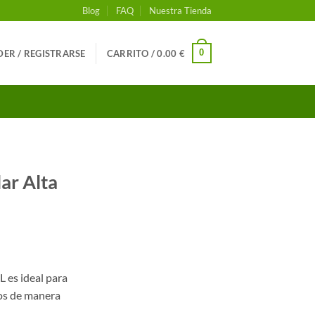
Blog
FAQ
Nuestra Tienda
0
ER / REGISTRARSE
CARRITO /
0.00
€
ar Alta
L es ideal para
os de manera